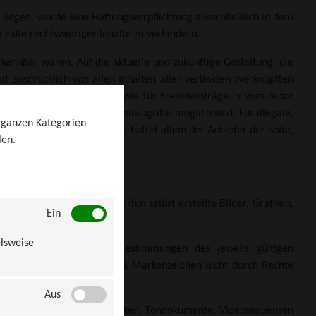
 liegen, würde eine Haftungsverpflichtung ausschließlich in dem
 Falle rechtswidriger Inhalte zu verhindern.
erkennbar waren. Auf die aktuelle und zukünftige Gestaltung, die
it ausdrücklich von allen Inhalten aller verlinkten /verknüpften
etzten Links und Verweise sowie für Fremdeinträge in vom Autor
deren Inhalt externe Schreibzugriffe möglich sind. Für illegale,
u ganzen Kategorien
r Informationen entstehen, haftet allein der Anbieter der Seite,
len.
d Texte zu beachten, von ihm selbst erstellte Bilder, Grafiken,
Ein
ugreifen.
elsweise
en uneingeschränkt den Bestimmungen des jeweils gültigen
 der Schluss zu ziehen, dass Markenzeichen nicht durch Rechte
Aus
 oder Verwendung solcher Grafiken, Tondokumente, Videosequenzen