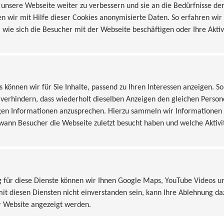
nsere Webseite weiter zu verbessern und sie an die Bedürfnisse de
nen ist ohne ausdrückliche Zustimmung des Autors nicht gestattet.
en wir mit Hilfe dieser Cookies anonymisierte Daten. So erfahren wir
 wie sich die Besucher mit der Webseite beschäftigen oder Ihre Aktiv
ngabe persönlicher oder geschäftlicher Daten (Emailadressen, Name
 Inanspruchnahme und Bezahlung aller angebotenen Dienste ist - sow
eudonyms gestattet. Die Nutzung der im Rahmen des Impressums od
urch Dritte zur Übersendung von nicht ausdrücklich angeforderten I
s können wir für Sie Inhalte, passend zu Ihren Interessen anzeigen. So
ses Verbot sind ausdrücklich vorbehalten.
verhindern, dass wiederholt dieselben Anzeigen den gleichen Perso
igen Informationen anzusprechen. Hierzu sammeln wir Informationen 
 wann Besucher die Webseite zuletzt besucht haben und welche Akti
zu betrachten, von dem aus auf diese Seite verwiesen wurde. Sofern 
 sollten, bleiben die übrigen Teile des Dokumentes in ihrem Inhalt un
 für diese Dienste können wir Ihnen Google Maps, YouTube Videos u
 mit diesen Diensten nicht einverstanden sein, kann Ihre Ablehnung da
er Website angezeigt werden.