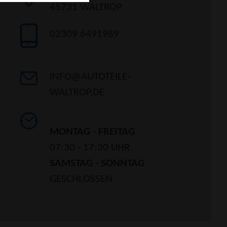
45731 WALTROP
02309 6491989
INFO@AUTOTEILE-
WALTROP.DE
MONTAG - FREITAG
07:30 - 17:30 UHR
SAMSTAG - SONNTAG
GESCHLOSSEN