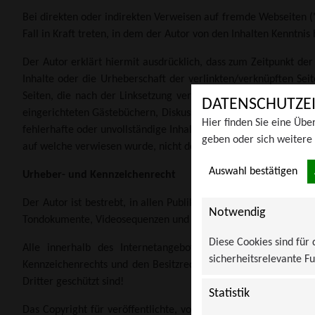
Bei direkten oder indirekten Verweisen auf fremde Webseiten ("
Fall in Kraft treten, in dem der Autor von den Inhalten Kenntni
Der Autor erklärt hiermit ausdrücklich, dass zum Zeitpunkt der 
Inhalte oder die Urheberschaft der verlinkten/verknüpften Seite
Seiten, die nach der Linksetzung verändert wurden. Diese Fest
DATENSCHUTZE
eingerichteten Gästebüchern, Diskussionsforen, Linkverzeichniss
Hier finden Sie eine Übe
fehlerhafte oder unvollständige Inhalte und insbesondere für Sc
geben oder sich weitere
auf welche verwiesen wurde, nicht derjenige, der über Links auf 
Auswahl bestätigen
Urheber- und Kennzeichenrecht
Der Autor ist bestrebt, in allen Publikationen die Urheberrech
Notwendig
Tondokumente, Videosequenzen und Texte zu nutzen oder auf li
Diese Cookies sind für
Alle innerhalb des Internetangebotes genannten und ggf.
sicherheitsrelevante Fu
Kennzeichenrechts und den Besitzrechten der jeweiligen einge
Dritter geschützt sind!
Statistik
Das Copyright für veröffentlichte, vom Autor selbst erstellte 