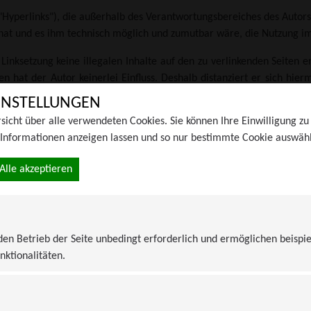
Hyperlinks"), die außerhalb des Verantwortungsbereiches des Autors
s hat und es ihm technisch möglich und zumutbar wäre, die Nutzung im
Linksetzung keine illegalen Inhalte auf den zu verlinkenden Seiten 
n hat der Autor keinerlei Einfluss. Deshalb distanziert er sich hierm
stellung gilt für alle innerhalb des eigenen Internetangebotes ges
INSTELLUNGEN
en, Mailinglisten und in allen anderen Formen von Datenbanken, auf 
rsicht über alle verwendeten Cookies. Sie können Ihre Einwilligung z
häden, die aus der Nutzung oder Nichtnutzung solcherart dargebotene
 Informationen anzeigen lassen und so nur bestimmte Cookie auswäh
die jeweilige Veröffentlichung lediglich verweist.
Alle akzeptieren
te der verwendeten Bilder, Grafiken, Tondokumente, Videosequenzen un
zenzfreie Grafiken, Tondokumente, Videosequenzen und Texte zurückz
 den Betrieb der Seite unbedingt erforderlich und ermöglichen beispi
 durch Dritte geschützten Marken- und Warenzeichen unterlieg
nktionalitäten.
tragenen Eigentümer. Allein aufgrund der bloßen Nennung ist nicht
Objekte bleibt allein beim Autor der Seiten. Eine Vervielfältigung