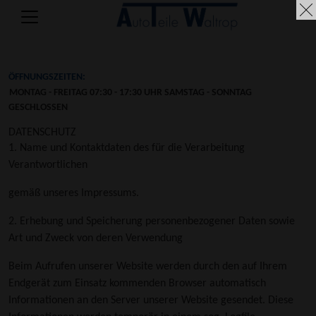
ÖFFNUNGSZEITEN:
MONTAG - FREITAG
07:30 - 17:30 UHR
SAMSTAG - SONNTAG
GESCHLOSSEN
DATENSCHUTZ
1. Name und Kontaktdaten des für die Verarbeitung
Verantwortlichen
gemäß unseres Impressums.
2. Erhebung und Speicherung personenbezogener Daten sowie
Art und Zweck von deren Verwendung
Beim Aufrufen unserer Website werden durch den auf Ihrem
Endgerät zum Einsatz kommenden Browser automatisch
Informationen an den Server unserer Website gesendet. Diese