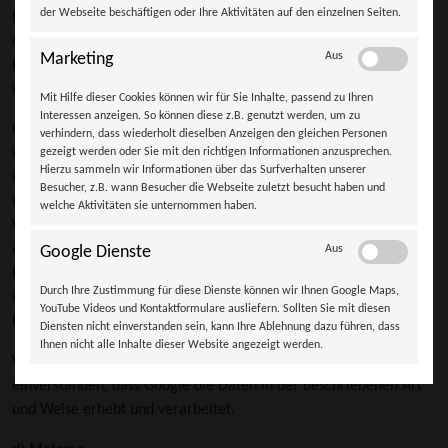
der Webseite beschäftigen oder Ihre Aktivitäten auf den einzelnen Seiten.
Nutzer haben die Möglichkeit die Remarketing Funktion zu
deaktivieren. Nehmen Sie dazu bitte die entsprechenden
Marketing
Aus
Einstellungen auf der folgenden Webseite vor:
www.google.com/settings/ads.
Mit Hilfe dieser Cookies können wir für Sie Inhalte, passend zu Ihren
Interessen anzeigen. So können diese z.B. genutzt werden, um zu
Oder rufen Sie die Seite
verhindern, dass wiederholt dieselben Anzeigen den gleichen Personen
www.networkadvertising.org/managing/opt_out.asp auf, um zu
gezeigt werden oder Sie mit den richtigen Informationen anzusprechen.
Hierzu sammeln wir Informationen über das Surfverhalten unserer
verhindern, dass Cookies gespeichert werden, die den Einsatz
Besucher, z.B. wann Besucher die Webseite zuletzt besucht haben und
interessenbezogener Werbung durch die
welche Aktivitäten sie unternommen haben.
Werbenetzwerkinitiative ermöglichen. Alternativ kann über die
entsprechende Einstellung im Browser - folgen Sie bitte den
Google Dienste
Aus
Hinweisen in der Hilfefunktion Ihres Browsers - die Installation
Durch Ihre Zustimmung für diese Dienste können wir Ihnen Google Maps,
von Cookies unterbunden werden. Dadurch wird unter
YouTube Videos und Kontaktformulare ausliefern. Sollten Sie mit diesen
Umständen der Funktionsumfang des Angebotes eingeschränkt.
Diensten nicht einverstanden sein, kann Ihre Ablehnung dazu führen, dass
Ihnen nicht alle Inhalte dieser Website angezeigt werden.
Wenn Sie unser Angebot nutzen, erklären Sie sich damit
einverstanden, dass Google die Daten in der beschriebenen Art
und Weise erhebt und verarbeitet.